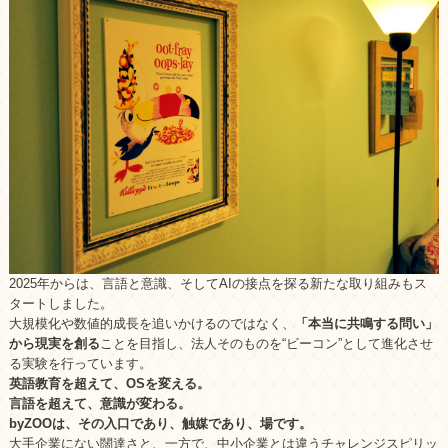
2025年からは、言語と意識、そしてAIの接点を探る新たな取り組みもス
タートしました。
大規模化や数値的成長を追いかけるのではなく、
「本当に共鳴する問い」
から現実を創る
ことを目指し、法人そのものを“ビーコン”として進化させ
る実験を行っています。
英語教育を超えて、OSを変える。
言語を超えて、意識が変わる。
byZOOは、その入口であり、触媒であり、場です。
大手企業にない闊達さと、一方で、中小企業とは違うチャレンジスピリッ