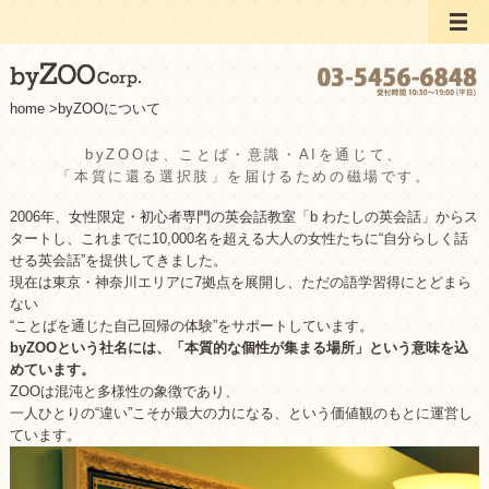
home
>
byZOOについて
byZOOは、ことば・意識・AIを通じて、
「本質に還る選択肢」を届けるための磁場です。
2006年、
女性限定・初心者専門の英会話教室
「b わたしの英会話」からス
タートし、これまでに10,000名を超える大人の女性たちに“自分らしく話
せる英会話”を提供してきました。
現在は東京・神奈川エリアに7拠点を展開し、ただの語学習得にとどまら
ない
“ことばを通じた自己回帰の体験”をサポートしています。
byZOOという社名には、「本質的な個性が集まる場所」という意味を込
めています。
ZOOは混沌と多様性の象徴であり、
一人ひとりの“違い”こそが最大の力になる、という価値観のもとに運営し
ています。